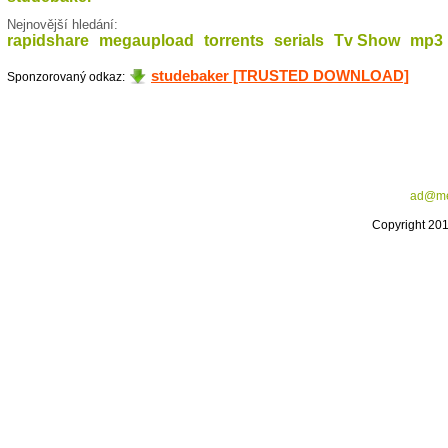
Nejnovější hledání:
rapidshare
megaupload
torrents
serials
Tv Show
mp3
studebaker [TRUSTED DOWNLOAD]
Sponzorovaný odkaz:
ad@me
Copyright 20