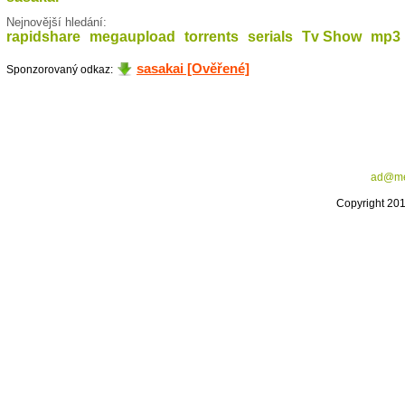
Nejnovější hledání:
rapidshare
megaupload
torrents
serials
Tv Show
mp3
sasakai [Ověřené]
Sponzorovaný odkaz:
ad@me
Copyright 20