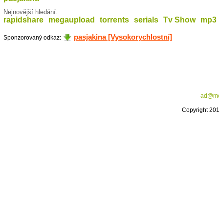
Nejnovější hledání:
rapidshare
megaupload
torrents
serials
Tv Show
mp3
pasjakina [Vysokorychlostní]
Sponzorovaný odkaz:
ad@me
Copyright 20