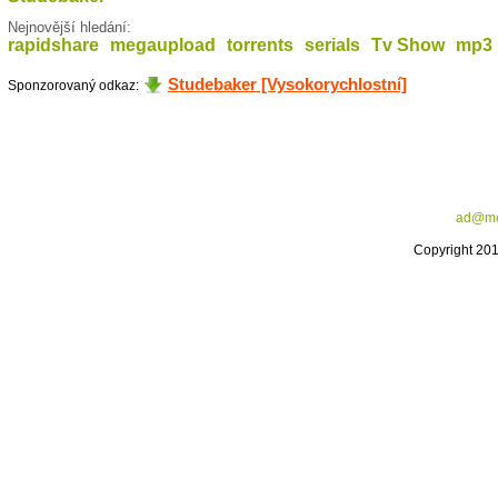
Nejnovější hledání:
rapidshare
megaupload
torrents
serials
Tv Show
mp3
Studebaker [Vysokorychlostní]
Sponzorovaný odkaz:
ad@me
Copyright 20