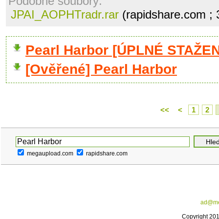
Podobné soubory:
JPAI_AOPHTradr.rar
(rapidshare.com ;
Pearl Harbor [ÚPLNÉ STAŽEN
[Ověřené] Pearl Harbor
<<
<
1
2
megaupload.com
rapidshare.com
ad@me
Copyright 20