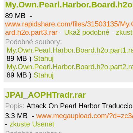
My.Own.Pearl.Harbor.Board.h2o.
89 MB -
www.rapidshare.com/files/31503135/My.
ard.h2o.part3.rar
-
Ukaž podobné
-
zkus
Podobné soubory:
My.Own.Pearl.Harbor.Board.h2o.part1.r
89 MB )
Stahuj
My.Own.Pearl.Harbor.Board.h2o.part2.r
89 MB )
Stahuj
JPAI_AOPHTradr.rar
Popis:
Attack On Pearl Harbor Traduccion 
3.3 MB -
www.megaupload.com/?d=zc3a
-
zkuste Usenet