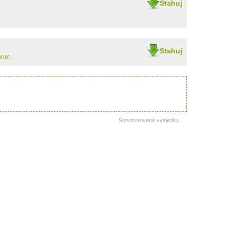
Stahuj
Stahuj
enet
Sponzorované výsledky