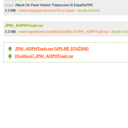
Popis:
Attack On Pearl Harbor Traduccion Al Español!!!!!!!
3.3 MB -
www.megaupload.com/?d=zc3ajatx
-
zkuste Usenet
JPAI_AOPHTradr.rar
3.3 MB -
www.rapidshare.com/files/34488215/JPAI_AOPHTradr.rar
-
zkuste Us
JPAI_AOPHTradr.rar [ÚPLNÉ STAŽENÍ]
[Ověřené] JPAI_AOPHTradr.rar