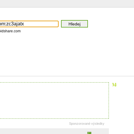
pidshare.com
Sponzorované výsledky