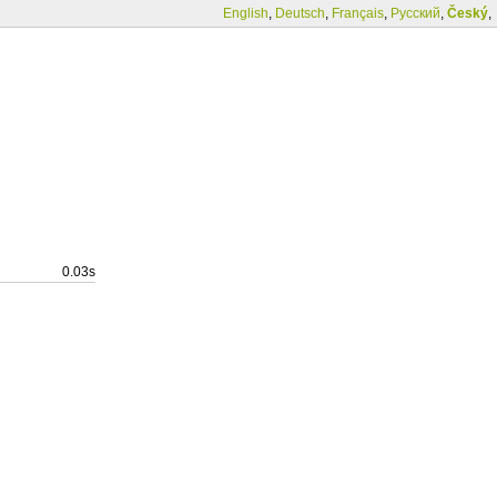
English
,
Deutsch
,
Français
,
Русский
,
Český
,
0.03s