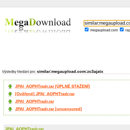
megaupload.com
ra
similar:megaupload.com:zc3ajatx
Výsledky hledání pro:
JPAI_AOPHTradr.rar [ÚPLNÉ STAŽENÍ]
[Ověřené] JPAI_AOPHTradr.rar
JPAI_AOPHTradr.rar
JPAI_AOPHTradr.rar [uncensored]
JPAI_AOPHTradr.rar