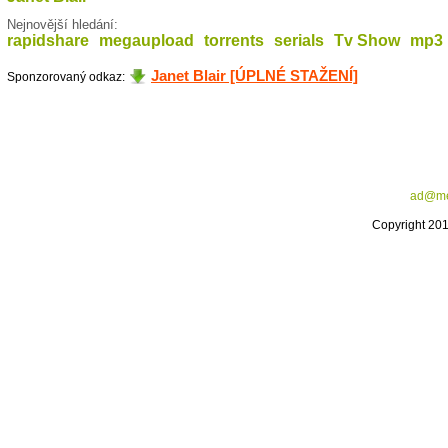
Nejnovější hledání:
rapidshare
megaupload
torrents
serials
Tv Show
mp3
Janet Blair [ÚPLNÉ STAŽENÍ]
Sponzorovaný odkaz:
ad@me
Copyright 20