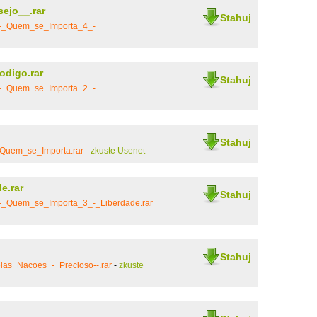
ejo__.rar
Stahuj
_-_Quem_se_Importa_4_-
digo.rar
Stahuj
_-_Quem_se_Importa_2_-
Stahuj
Quem_se_Importa.rar
-
zkuste Usenet
e.rar
Stahuj
-_Quem_se_Importa_3_-_Liberdade.rar
Stahuj
las_Nacoes_-_Precioso--.rar
-
zkuste