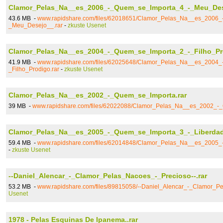
Clamor_Pelas_Na__es_2006_-_Quem_se_Importa_4_-_Meu_Des
43.6 MB -
www.rapidshare.com/files/62018651/Clamor_Pelas_Na__es_2006
_Meu_Desejo__.rar
-
zkuste Usenet
Clamor_Pelas_Na__es_2004_-_Quem_se_Importa_2_-_Filho_Pro
41.9 MB -
www.rapidshare.com/files/62025648/Clamor_Pelas_Na__es_2004
_Filho_Prodigo.rar
-
zkuste Usenet
Clamor_Pelas_Na__es_2002_-_Quem_se_Importa.rar
39 MB -
www.rapidshare.com/files/62022088/Clamor_Pelas_Na__es_2002_-_
Clamor_Pelas_Na__es_2005_-_Quem_se_Importa_3_-_Liberdad
59.4 MB -
www.rapidshare.com/files/62014848/Clamor_Pelas_Na__es_2005_
-
zkuste Usenet
--Daniel_Alencar_-_Clamor_Pelas_Nacoes_-_Precioso--.rar
53.2 MB -
www.rapidshare.com/files/89815058/--Daniel_Alencar_-_Clamor_Pe
Usenet
1978 - Pelas Esquinas De Ipanema..rar