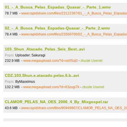
01_-_A_Busca_Pelas_Espadas_Quasar_-_Parte_1.wmv
78.7 MB -
www.rapidshare.com/files/23122367/01_-_A_Busca_Pelas_Espada
02_-_A_Busca_Pelas_Espadas-Quasar_-_Parte_2.wmv
78.4 MB -
www.rapidshare.com/files/23569700/02_-_A_Busca_Pelas_Espada
103_Shun_Atacado_Pelas_Seis_Best..avi
Popis:
Uploader: Sakuragi
232.9 MB -
www.megaupload.com/?d=oir05zj0
-
zkuste Usenet
CDZ.103.Shun.e.atacado.pelas.6.b..avi
Popis:
ByMaxximus
132.2 MB -
www.megaupload.com/?d=63zugi7k
-
zkuste Usenet
CLAMOR_PELAS_NA_OES_2006_4_By_Mixgospel.rar
43.6 MB -
www.rapidshare.com/files/90949807/CLAMOR_PELAS_NA_OES_20