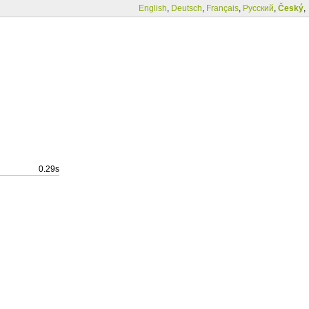
English
,
Deutsch
,
Français
,
Русский
,
Český
,
0.29s