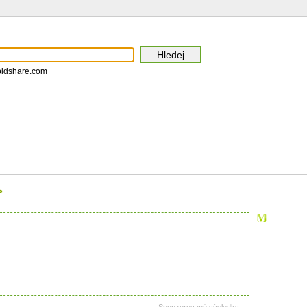
pidshare.com
>