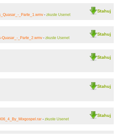
Stahuj
s_Quasar_-_Parte_1.wmv
-
zkuste Usenet
Stahuj
s-Quasar_-_Parte_2.wmv
-
zkuste Usenet
Stahuj
Stahuj
Stahuj
06_4_By_Mixgospel.rar
-
zkuste Usenet