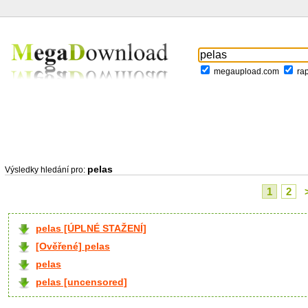
megaupload.com
ra
pelas
Výsledky hledání pro:
1
2
pelas [ÚPLNÉ STAŽENÍ]
[Ověřené] pelas
pelas
pelas [uncensored]