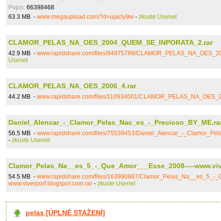
Popis:
66398468
63.3 MB -
www.megaupload.com/?d=ujacly9w
-
zkuste Usenet
CLAMOR_PELAS_NA_OES_2004_QUEM_SE_INPORATA_2.rar
42.9 MB -
www.rapidshare.com/files/94975789/CLAMOR_PELAS_NA_OES_
Usenet
CLAMOR_PELAS_NA_OES_2006_4.rar
44.2 MB -
www.rapidshare.com/files/110934001/CLAMOR_PELAS_NA_OES_2
Daniel_Alencar_-_Clamor_Pelas_Nac_es_-_Precioso_BY_ME.ra
56.5 MB -
www.rapidshare.com/files/75539453/Daniel_Alencar_-_Clamor_Pe
-
zkuste Usenet
Clamor_Pelas_Na__es_5_-_Que_Amor___Esse_2008----www.vive
54.5 MB -
www.rapidshare.com/files/163990887/Clamor_Pelas_Na__es_5_-
www.viverporf.blogspot.com.rar
-
zkuste Usenet
pelas [ÚPLNÉ STAŽENÍ]