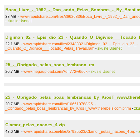
Boca_Livre_-_1992_-_Dan_ando_Pelas_Sombras_-_By_Brasilmi
38 MB -
www.rapidshare.com/files/36626836/Boca_Livre_-_1992_-_Dan_ando
-
zkuste Usenet
Digimon_02_-_Epis_dio_23_-_Quando_O_Digivice___Tocado_P
22.1 MB -
www.rapidshare.com/files/23483321/Digimon_02_-_Epis_dio_23_-
_Quando_O_Digivice___Tocado_Pelas_Trevas.ram
-
zkuste Usenet
25_-_Obrigado_pelas_boas_lembranc..rm
20.7 MB -
www.megaupload.com/?d=772w6u6k
-
zkuste Usenet
25_-_Obrigado_pelas_boas_lembrancas_by_KrosT_www.thereb
20.7 MB -
www.rapidshare.com/files/106510788/25_-
_Obrigado_pelas_boas_lembrancas_by_KrosT_www.therebels.com.br.rm
-
zku
Clamor_pelas_nacoes_4.zip
43.6 MB -
www.rapidshare.com/files/57925523/Clamor_pelas_nacoes_4.zip
-