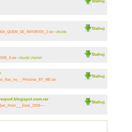
Stahuj
Stahuj
2004_QUEM_SE_INPORATA_2.rar
-
zkuste
Stahuj
006_4.rar
-
zkuste Usenet
r
Stahuj
las_Nac_es_-_Precioso_BY_ME.rar
rporf.blogspot.com.rar
Stahuj
_Que_Amor___Esse_2008----