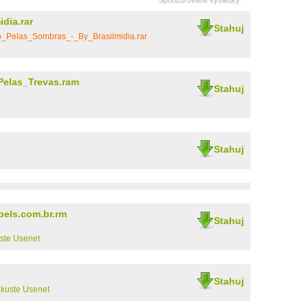
Sponzorované výsledky
dia.rar
Stahuj
_Pelas_Sombras_-_By_Brasilmidia.rar
elas_Trevas.ram
Stahuj
Stahuj
els.com.br.rm
Stahuj
ste Usenet
Stahuj
zkuste Usenet