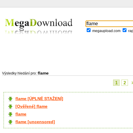
megaupload.com
ra
flame
Výsledky hledání pro:
1
2
flame [ÚPLNÉ STAŽENÍ]
[Ověřené] flame
flame
flame [uncensored]