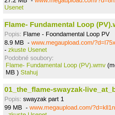
27.2 MB -
www.megaupload.com/?d=8h2
Usenet
Flame- Fundamental Loop (PV)
Popis:
Flame - Foondamental Loop PV
8.9 MB -
www.megaupload.com/?d=l75
-
zkuste Usenet
Podobné soubory:
Flame- Fundamental Loop (PV).wmv
(me
MB )
Stahuj
01_the_flame-swayzak-live_at_
Popis:
swayzak part 1
99 MB -
www.megaupload.com/?d=kll1
-
zkuste Usenet