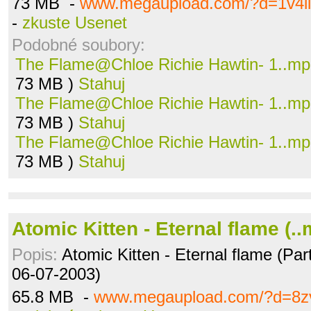
73 MB -
www.megaupload.com/?d=1v4ii
-
zkuste Usenet
Podobné soubory:
The Flame@Chloe Richie Hawtin- 1..m
73 MB )
Stahuj
The Flame@Chloe Richie Hawtin- 1..m
73 MB )
Stahuj
The Flame@Chloe Richie Hawtin- 1..m
73 MB )
Stahuj
Atomic Kitten - Eternal flame (.
Popis:
Atomic Kitten - Eternal flame (Par
06-07-2003)
65.8 MB -
www.megaupload.com/?d=8zv