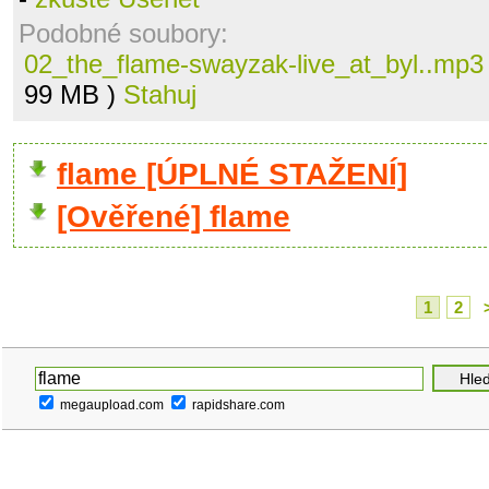
Podobné soubory:
02_the_flame-swayzak-live_at_byl..mp3
99 MB )
Stahuj
flame [ÚPLNÉ STAŽENÍ]
[Ověřené] flame
1
2
megaupload.com
rapidshare.com