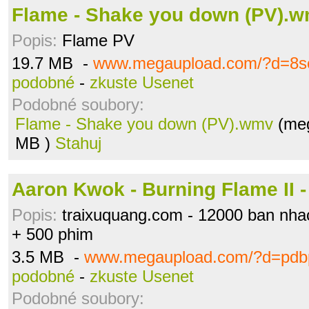
Flame - Shake you down (PV).
Popis:
Flame PV
19.7 MB -
www.megaupload.com/?d=8s
podobné
-
zkuste Usenet
Podobné soubory:
Flame - Shake you down (PV).wmv
(meg
MB )
Stahuj
Aaron Kwok - Burning Flame II -
Popis:
traixuquang.com - 12000 ban nh
+ 500 phim
3.5 MB -
www.megaupload.com/?d=pd
podobné
-
zkuste Usenet
Podobné soubory: