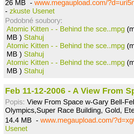
26 MB -
www.megaupload.com/?d=uri5n
-
zkuste Usenet
Podobné soubory:
Atomic Kitten - - Behind the sce..mpg
(m
MB )
Stahuj
Atomic Kitten - - Behind the sce..mpg
(m
MB )
Stahuj
Atomic Kitten - - Behind the sce..mpg
(m
MB )
Stahuj
Feb 11-12-2006 - A View From S
Popis:
View From Space w-Gary Bell-Feb
Olympics,Super Race Building, Gold, Et
14.4 MB -
www.megaupload.com/?d=xg
Usenet