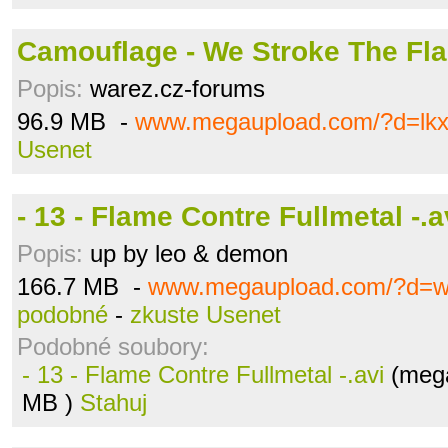
Camouflage - We Stroke The Fla
Popis:
warez.cz-forums
96.9 MB -
www.megaupload.com/?d=lk
Usenet
- 13 - Flame Contre Fullmetal -.a
Popis:
up by leo & demon
166.7 MB -
www.megaupload.com/?d=w
podobné
-
zkuste Usenet
Podobné soubory:
- 13 - Flame Contre Fullmetal -.avi
(mega
MB )
Stahuj