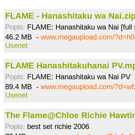
FLAME - Hanashitaku wa Nai.zi
Popis:
FLAME: Hanashitaku wa Nai [full s
46.2 MB -
www.megaupload.com/?d=h0
Usenet
FLAME Hanashitakuhanai PV.m
Popis:
FLAME: Hanashitaku wa Nai PV
89.4 MB -
www.megaupload.com/?d=wf
Usenet
The Flame@Chloe Richie Hawtin
Popis:
best set richie 2006