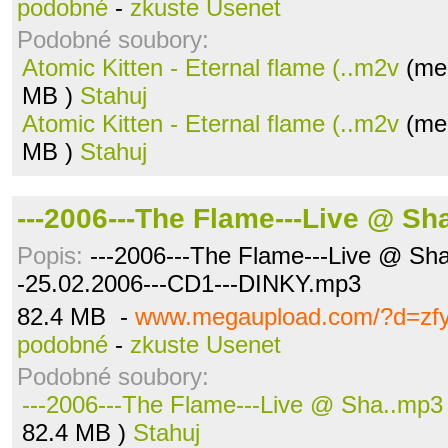
podobné
-
zkuste Usenet
Podobné soubory:
Atomic Kitten - Eternal flame (..m2v
(meg
MB )
Stahuj
Atomic Kitten - Eternal flame (..m2v
(meg
MB )
Stahuj
---2006---The Flame---Live @ Sh
Popis:
---2006---The Flame---Live @ Shal
-25.02.2006---CD1---DINKY.mp3
82.4 MB -
www.megaupload.com/?d=zf
podobné
-
zkuste Usenet
Podobné soubory:
---2006---The Flame---Live @ Sha..mp3
82.4 MB )
Stahuj