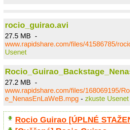
rocio_guirao.avi
27.5 MB -
www.rapidshare.com/files/41586785/roci
Usenet
Rocio_Guirao_Backstage_Nen
27.2 MB -
www.rapidshare.com/files/168069195/R
e_NenasEnLaWeB.mpg
-
zkuste Usenet
Rocio Guirao [ÚPLNÉ STAŽEN