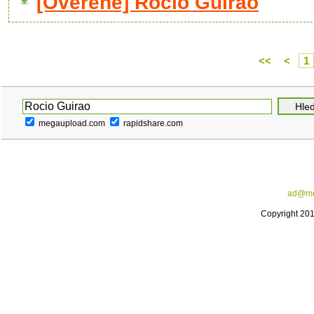
[Ověřené] Rocio Guirao
<<
<
1
megaupload.com
rapidshare.com
ad@me
Copyright 20