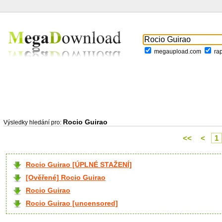
megaupload.com
ra
Rocio Guirao
Výsledky hledání pro:
<<
<
1
Rocio Guirao [ÚPLNÉ STAŽENÍ]
[Ověřené] Rocio Guirao
Rocio Guirao
Rocio Guirao [uncensored]