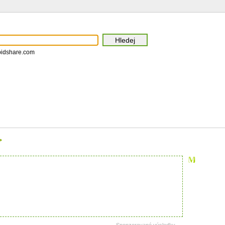
pidshare.com
>