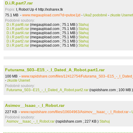
D.i.R.part7.rar
Popis:
I, Robot Up 4 http://xsharex.tk
75.1 MB -
www.megaupload.com/?d=putoe1jd
-
Ukaž podobné
-
zkuste Usenet
Podobné soubory:
D.i.R.part6.rar
(megaupload.com ; 75.1 MB )
Stahuj
D.i.R.part5.rar
(megaupload.com ; 75.1 MB )
Stahuj
D.i.R.part4.rar
(megaupload.com ; 75.1 MB )
Stahuj
D.i.R.part3.rar
(megaupload.com ; 75.1 MB )
Stahuj
D.i.R.part2.rar
(megaupload.com ; 75.1 MB )
Stahuj
D.i.R.part1.rar
(megaupload.com ; 75.1 MB )
Stahuj
Futurama_S03--E15_-_I_Dated_A_Robot.part1.rar
100 MB -
www.rapidshare.com/files/12412754/Futurama_S03--E15_-_I_Dated_
-
zkuste Usenet
Podobné soubory:
Futurama_S03--E15_-_I_Dated_A_Robot.part2.rar
(rapidshare.com ; 100 MB 
Asimov__Isaac_-_I_Robot.rar
227 KB -
www.rapidshare.com/files/10604963/Asimov__Isaac_-_I_Robot.rar
-
Podobné soubory:
Asimov__Isaac_-_I_Robot.rar
(rapidshare.com ; 227 KB )
Stahuj