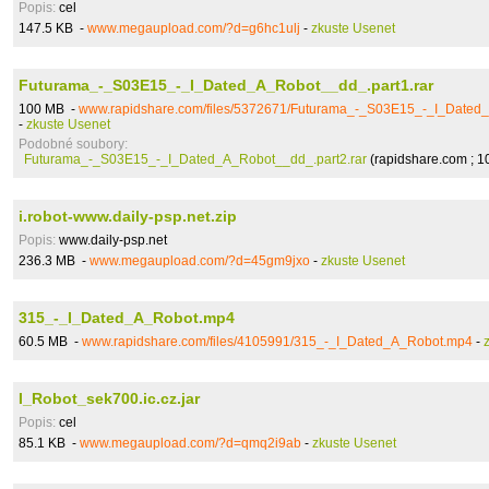
Popis:
cel
147.5 KB -
www.megaupload.com/?d=g6hc1ulj
-
zkuste Usenet
Futurama_-_S03E15_-_I_Dated_A_Robot__dd_.part1.rar
100 MB -
www.rapidshare.com/files/5372671/Futurama_-_S03E15_-_I_Dated_
-
zkuste Usenet
Podobné soubory:
Futurama_-_S03E15_-_I_Dated_A_Robot__dd_.part2.rar
(rapidshare.com ; 1
i.robot-www.daily-psp.net.zip
Popis:
www.daily-psp.net
236.3 MB -
www.megaupload.com/?d=45gm9jxo
-
zkuste Usenet
315_-_I_Dated_A_Robot.mp4
60.5 MB -
www.rapidshare.com/files/4105991/315_-_I_Dated_A_Robot.mp4
-
I_Robot_sek700.ic.cz.jar
Popis:
cel
85.1 KB -
www.megaupload.com/?d=qmq2i9ab
-
zkuste Usenet