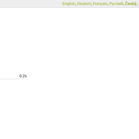
English
,
Deutsch
,
Français
,
Русский
,
Český
,
0.2s