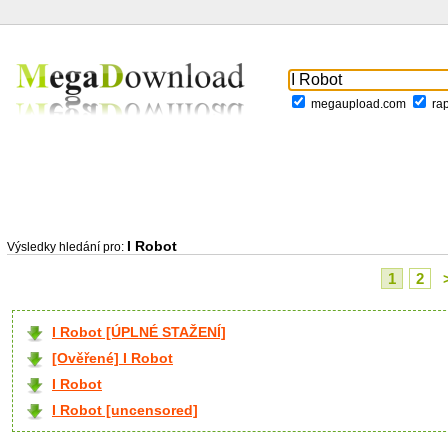
megaupload.com
ra
I Robot
Výsledky hledání pro:
1
2
I Robot [ÚPLNÉ STAŽENÍ]
[Ověřené] I Robot
I Robot
I Robot [uncensored]