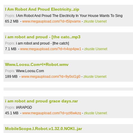
I Am Robot And Proud Electricity..zip
Popis:
I Am Robot And Proud The Electricity In Your House Wants To Sing
65.2 MB -
www.megaupload.com/?d=t5lpvamx
-
zkuste Usenet
i am robot and proud - [the catc..mp3
Popis:
i am robot and proud - [the catch]
7.1 MB -
www.megaupload.com/?d=h4op4pw1
-
zkuste Usenet
Www.Loosu.Com+I+Robot.wmv
Popis:
Www.Loosu.Com
189 MB -
www.megaupload.com/?d=9y0ol1g0
-
zkuste Usenet
i am robot and proud grace days.rar
Popis:
IARAPGD
45.1 MB -
www.megaupload.com/?d=yzl6wkzq
-
zkuste Usenet
MobileScope.I.Robot.v1.32.0.NOKI..jar