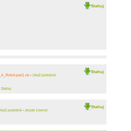
Stahuj
Stahuj
A_Robot.part1.rar
-
Ukaž podobné
)
Stahuj
Stahuj
Ukaž podobné
-
zkuste Usenet