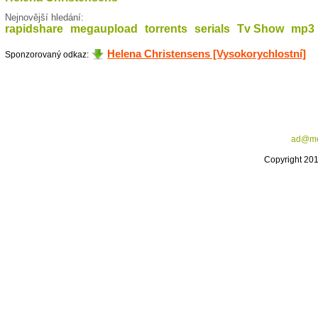
Nejnovější hledání:
rapidshare
megaupload
torrents
serials
Tv Show
mp3
Helena Christensens [Vysokorychlostní]
Sponzorovaný odkaz:
ad@me
Copyright 20