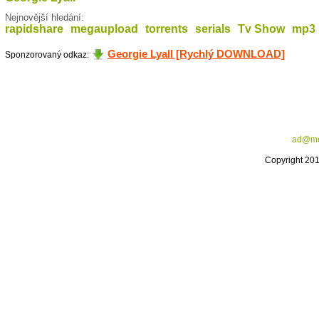
Nejnovější hledání:
rapidshare
megaupload
torrents
serials
Tv Show
mp3
Georgie Lyall [Rychlý DOWNLOAD]
Sponzorovaný odkaz:
ad@me
Copyright 20