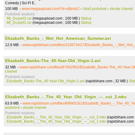
Comedy | Sci-Fi E..
100 MB -
www.megaupload.com/?d=a9jrotc2
-
Ukaž podobné
-
zkuste Usenet
Podobné soubory:
Mt_Dv.part2.rar
(megaupload.com ; 100 MB )
Stahuj
Mt_Dv.part1.rar
(megaupload.com ; 100 MB )
Stahuj
Elizabeth_Banks_-_Wet_Hot_American_Summer.avi
12.6 MB -
www.rapidshare.com/files/110673427/Elizabeth_Banks_-_Wet_Hot
Elizabeth_Banks-The_40-Year-Old_Virgin-1.avi
32 MB -
www.rapidshare.com/files/67942902/Elizabeth_Banks-The_40-Year-Ol
Usenet
Podobné soubory:
Elizabeth_Banks-The_40-Year-Old_Virgin-2.avi
(rapidshare.com ; 32 MB )
Sta
Elizabeth_Banks_-_The_40_Year_Old_Virgin_---_cut_2.mkv
63.9 MB -
www.rapidshare.com/files/69945161/Elizabeth_Banks_-_The_40_Ye
podobné
-
zkuste Usenet
Podobné soubory:
Elizabeth_Banks_-_The_40_Year_Old_Virgin_---_cut_3.mkv
(rapidshare.com 
Elizabeth_Banks_-_The_40_Year_Old_Virgin_---_cut_1.mkv
(rapidshare.com 