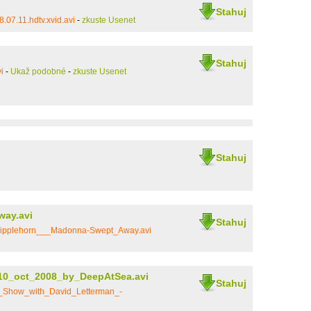
Stahuj
07.11.hdtv.xvid.avi
-
zkuste Usenet
Stahuj
i
-
Ukaž podobné
-
zkuste Usenet
Stahuj
ay.avi
Stahuj
ripplehorn___Madonna-Swept_Away.avi
10_oct_2008_by_DeepAtSea.avi
Stahuj
e_Show_with_David_Letterman_-