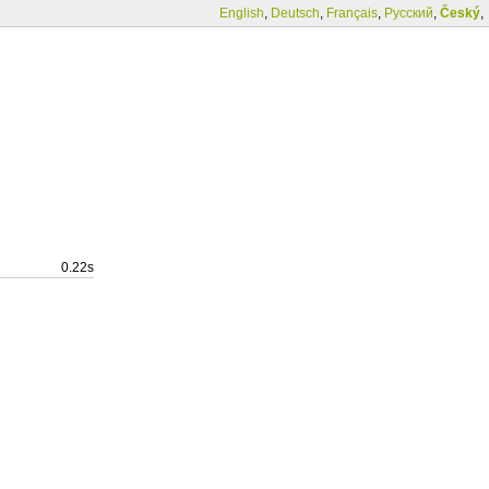
English
,
Deutsch
,
Français
,
Русский
,
Český
,
0.22s