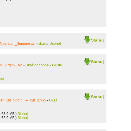
Stahuj
_American_Summer.avi
-
zkuste Usenet
Stahuj
d_Virgin-1.avi
-
Ukaž podobné
-
zkuste
huj
Stahuj
ar_Old_Virgin_---_cut_2.mkv
-
Ukaž
; 63.9 MB )
Stahuj
; 63.9 MB )
Stahuj