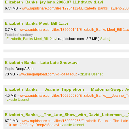
Elizabeth_Banks_jay.leno.2008.07.11.hdtv.xvid.avi
67.4 MB -
www.rapidshare.com/files/129541124/Elizabeth_Banks_jay.leno.2008.
Elizabeth_Banks-Meet_Bill-1.avi
3.7 MB -
www.rapidshare.com/files/132060141/Elizabeth_Banks-Meet_Bill-1.av
Podobné soubory:
Elizabeth_Banks-Meet_Bill-2.avi
(rapidshare.com ; 3.7 MB )
Stahuj
Elizabeth Banks - Late Late Show..avi
Popis:
DeepAtSea
73 MB -
www.megaupload.com/?d=o4a4aq0p
-
zkuste Usenet
Elizabeth_Banks___Jeanne_Tripplehorn___Madonna-Swept_Aw
4.5 MB -
www.rapidshare.com/files/160295630/Elizabeth_Banks___Jeanne_T
-
zkuste Usenet
Elizabeth_Banks_-_The_Late_Show_with_David_Letterman_-_
67.1 MB -
www.rapidshare.com/files/153039265/Elizabeth_Banks_-_The_Lat
_10_oct_2008_by_DeepAtSea.avi
-
zkuste Usenet