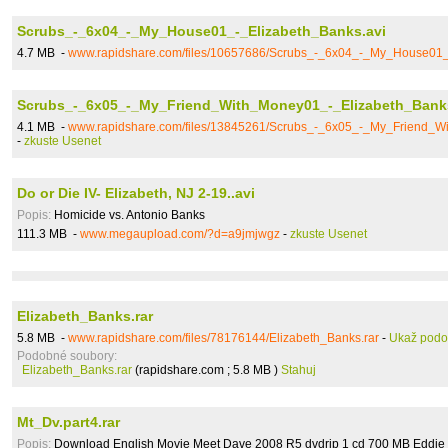
Scrubs_-_6x04_-_My_House01_-_Elizabeth_Banks.avi
4.7 MB -
www.rapidshare.com/files/10657686/Scrubs_-_6x04_-_My_House01_
Scrubs_-_6x05_-_My_Friend_With_Money01_-_Elizabeth_Bank
4.1 MB -
www.rapidshare.com/files/13845261/Scrubs_-_6x05_-_My_Friend_W
-
zkuste Usenet
Do or Die IV- Elizabeth, NJ 2-19..avi
Popis:
Homicide vs. Antonio Banks
111.3 MB -
www.megaupload.com/?d=a9jmjwgz
-
zkuste Usenet
Elizabeth_Banks.rar
5.8 MB -
www.rapidshare.com/files/78176144/Elizabeth_Banks.rar
-
Ukaž pod
Podobné soubory:
Elizabeth_Banks.rar
(rapidshare.com ; 5.8 MB )
Stahuj
Mt_Dv.part4.rar
Popis:
Download English Movie Meet Dave 2008 R5 dvdrip 1 cd 700 MB Eddie 