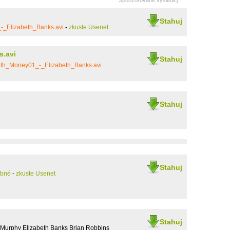
Sponzorované výsledky
Stahuj
-_Elizabeth_Banks.avi
-
zkuste Usenet
s.avi
Stahuj
ith_Money01_-_Elizabeth_Banks.avi
Stahuj
Stahuj
obné
-
zkuste Usenet
Stahuj
Murphy Elizabeth Banks Brian Robbins