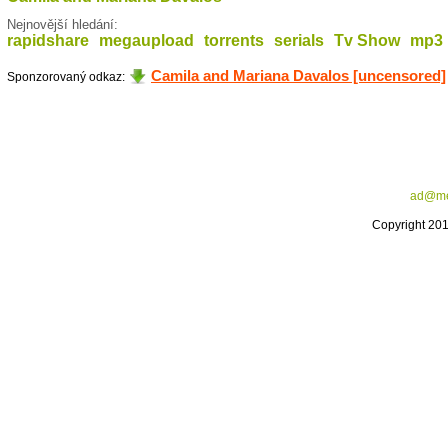
Nejnovější hledání:
rapidshare
megaupload
torrents
serials
Tv Show
mp3
Camila and Mariana Davalos [uncensored]
Sponzorovaný odkaz:
ad@me
Copyright 20