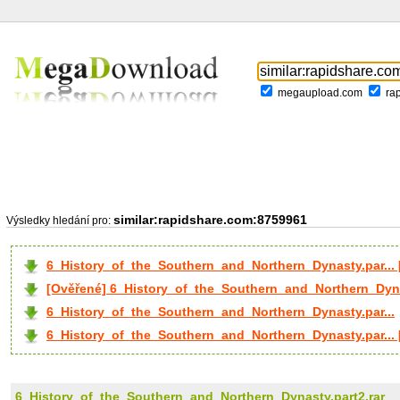
megaupload.com
ra
similar:rapidshare.com:8759961
Výsledky hledání pro:
6_History_of_the_Southern_and_Northern_Dynasty.par...
[Ověřené] 6_History_of_the_Southern_and_Northern_Dynas
6_History_of_the_Southern_and_Northern_Dynasty.par...
6_History_of_the_Southern_and_Northern_Dynasty.par...
6_History_of_the_Southern_and_Northern_Dynasty.part2.rar