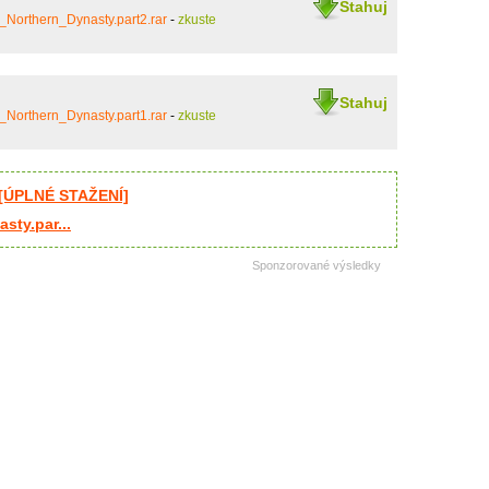
Stahuj
Northern_Dynasty.part2.rar
-
zkuste
Stahuj
Northern_Dynasty.part1.rar
-
zkuste
 [ÚPLNÉ STAŽENÍ]
ty.par...
Sponzorované výsledky