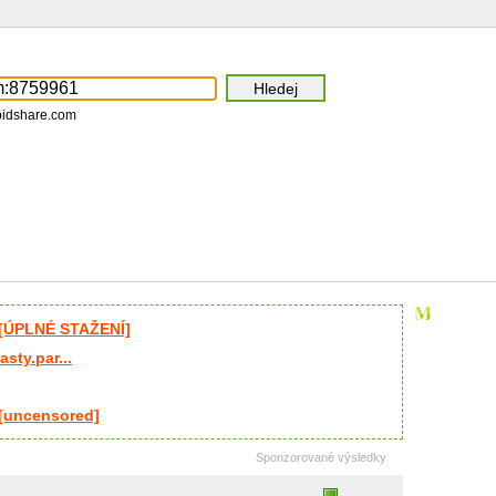
pidshare.com
 [ÚPLNÉ STAŽENÍ]
ty.par...
 [uncensored]
Sponzorované výsledky