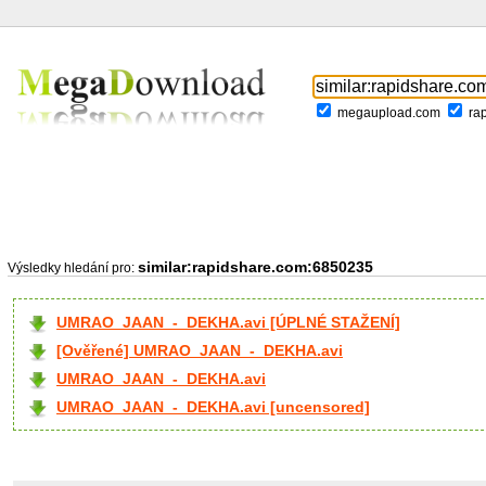
megaupload.com
ra
similar:rapidshare.com:6850235
Výsledky hledání pro:
UMRAO_JAAN_-_DEKHA.avi [ÚPLNÉ STAŽENÍ]
[Ověřené] UMRAO_JAAN_-_DEKHA.avi
UMRAO_JAAN_-_DEKHA.avi
UMRAO_JAAN_-_DEKHA.avi [uncensored]