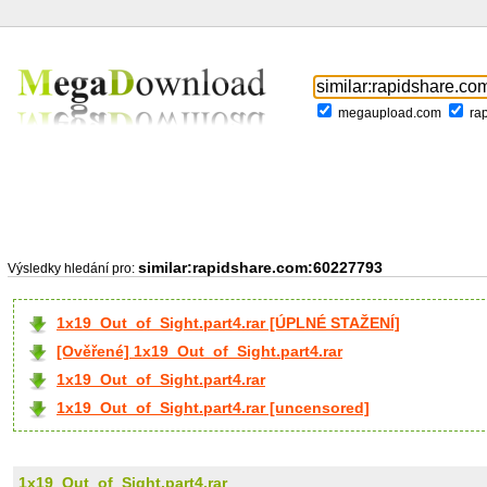
megaupload.com
ra
similar:rapidshare.com:60227793
Výsledky hledání pro:
1x19_Out_of_Sight.part4.rar [ÚPLNÉ STAŽENÍ]
[Ověřené] 1x19_Out_of_Sight.part4.rar
1x19_Out_of_Sight.part4.rar
1x19_Out_of_Sight.part4.rar [uncensored]
1x19_Out_of_Sight.part4.rar