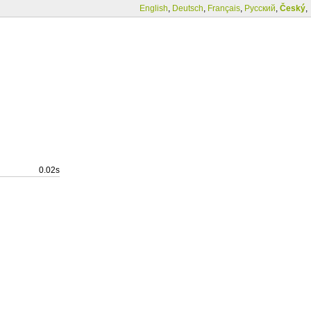
English
,
Deutsch
,
Français
,
Русский
,
Český
,
0.02s