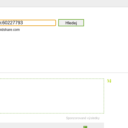
pidshare.com
Sponzorované výsledky