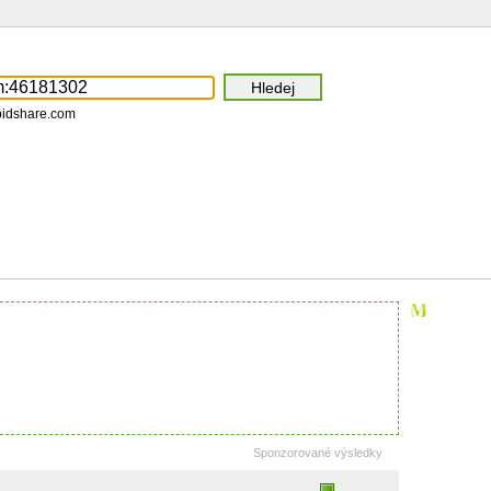
pidshare.com
Sponzorované výsledky