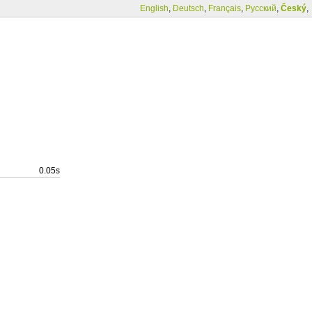
English
,
Deutsch
,
Français
,
Русский
,
Český
,
0.05s