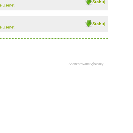
Stahuj
te Usenet
Stahuj
te Usenet
Sponzorované výsledky