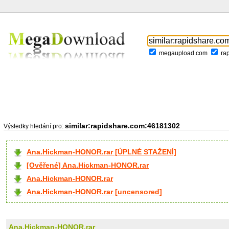
megaupload.com
ra
similar:rapidshare.com:46181302
Výsledky hledání pro:
Ana.Hickman-HONOR.rar [ÚPLNÉ STAŽENÍ]
[Ověřené] Ana.Hickman-HONOR.rar
Ana.Hickman-HONOR.rar
Ana.Hickman-HONOR.rar [uncensored]
Ana.Hickman-HONOR.rar