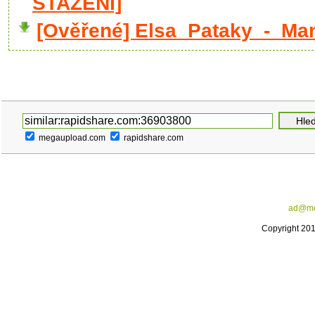
STAŽENÍ]
[Ověřené] Elsa_Pataky_-_Ma
megaupload.com
rapidshare.com
ad@me
Copyright 20