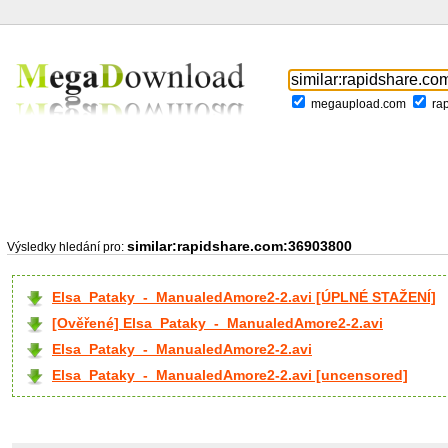
megaupload.com
ra
similar:rapidshare.com:36903800
Výsledky hledání pro:
Elsa_Pataky_-_ManualedAmore2-2.avi [ÚPLNÉ STAŽENÍ]
[Ověřené] Elsa_Pataky_-_ManualedAmore2-2.avi
Elsa_Pataky_-_ManualedAmore2-2.avi
Elsa_Pataky_-_ManualedAmore2-2.avi [uncensored]