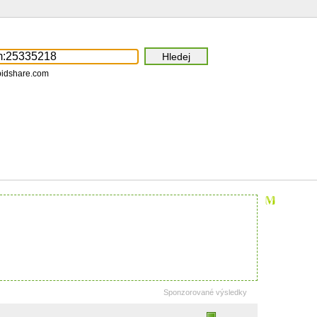
pidshare.com
Sponzorované výsledky