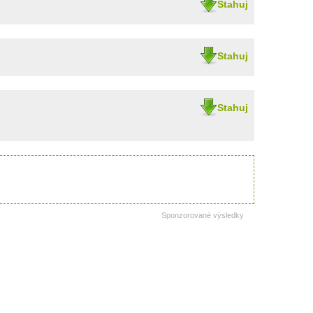
Stahuj
Stahuj
Stahuj
Sponzorované výsledky