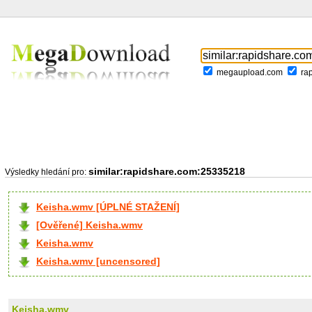
megaupload.com
ra
similar:rapidshare.com:25335218
Výsledky hledání pro:
Keisha.wmv [ÚPLNÉ STAŽENÍ]
[Ověřené] Keisha.wmv
Keisha.wmv
Keisha.wmv [uncensored]
Keisha.wmv