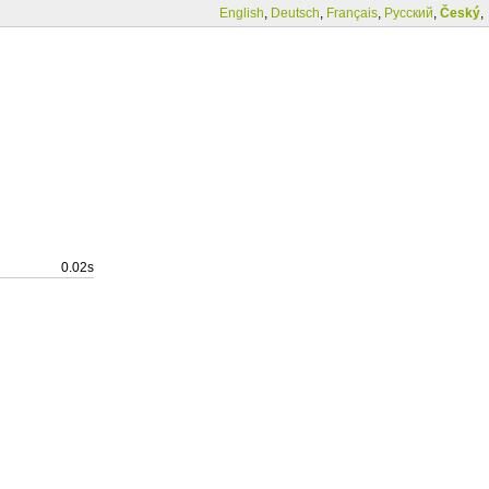
English
,
Deutsch
,
Français
,
Русский
,
Český
,
0.02s