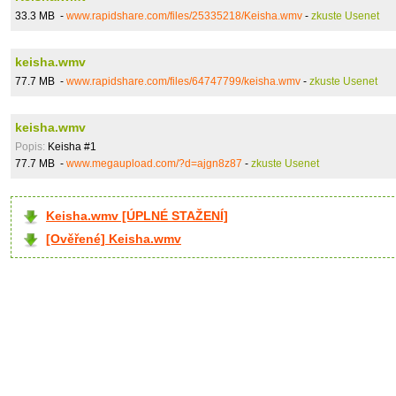
33.3 MB -
www.rapidshare.com/files/25335218/Keisha.wmv
-
zkuste Usenet
keisha.wmv
77.7 MB -
www.rapidshare.com/files/64747799/keisha.wmv
-
zkuste Usenet
keisha.wmv
Popis:
Keisha #1
77.7 MB -
www.megaupload.com/?d=ajgn8z87
-
zkuste Usenet
Keisha.wmv [ÚPLNÉ STAŽENÍ]
[Ověřené] Keisha.wmv