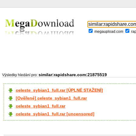
megaupload.com
ra
similar:rapidshare.com:21875519
Výsledky hledání pro:
celeste_sybian1_full.rar [ÚPLNÉ STAŽENÍ]
[Ověřené] celeste_sybian1_full.rar
celeste_sybian1_full.rar
celeste_sybian1_full.rar [uncensored]