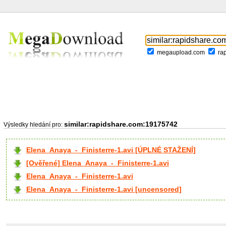
megaupload.com
ra
similar:rapidshare.com:19175742
Výsledky hledání pro:
Elena_Anaya_-_Finisterre-1.avi [ÚPLNÉ STAŽENÍ]
[Ověřené] Elena_Anaya_-_Finisterre-1.avi
Elena_Anaya_-_Finisterre-1.avi
Elena_Anaya_-_Finisterre-1.avi [uncensored]