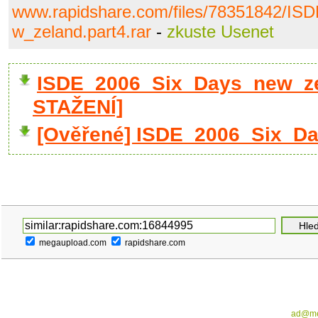
www.rapidshare.com/files/78351842/I
w_zeland.part4.rar
-
zkuste Usenet
ISDE_2006_Six_Days_new_zel
STAŽENÍ]
[Ověřené] ISDE_2006_Six_Da
megaupload.com
rapidshare.com
ad@me