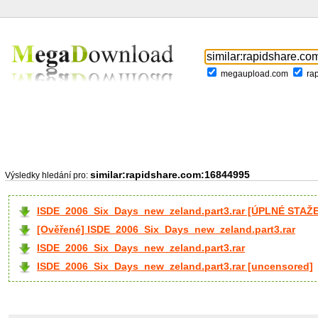
megaupload.com
ra
similar:rapidshare.com:16844995
Výsledky hledání pro:
ISDE_2006_Six_Days_new_zeland.part3.rar [ÚPLNÉ STAŽE
[Ověřené] ISDE_2006_Six_Days_new_zeland.part3.rar
ISDE_2006_Six_Days_new_zeland.part3.rar
ISDE_2006_Six_Days_new_zeland.part3.rar [uncensored]