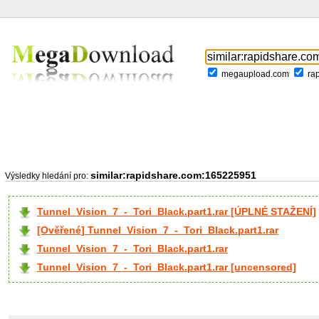
megaupload.com
ra
similar:rapidshare.com:165225951
Výsledky hledání pro:
Tunnel_Vision_7_-_Tori_Black.part1.rar [ÚPLNÉ STAŽENÍ]
[Ověřené] Tunnel_Vision_7_-_Tori_Black.part1.rar
Tunnel_Vision_7_-_Tori_Black.part1.rar
Tunnel_Vision_7_-_Tori_Black.part1.rar [uncensored]