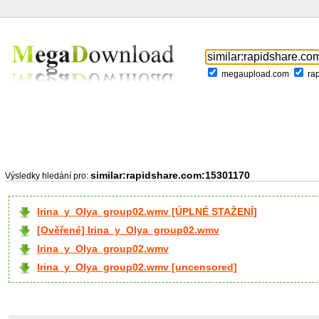
megaupload.com
ra
similar:rapidshare.com:15301170
Výsledky hledání pro:
Irina_y_Olya_group02.wmv [ÚPLNÉ STAŽENÍ]
[Ověřené] Irina_y_Olya_group02.wmv
Irina_y_Olya_group02.wmv
Irina_y_Olya_group02.wmv [uncensored]