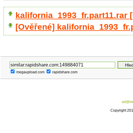
kalifornia_1993_fr.part11.ra
[Ověřené] kalifornia_1993_fr.
megaupload.com
rapidshare.com
ad@me
Copyright 20