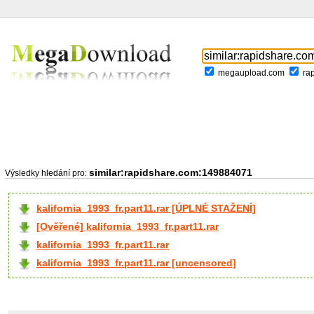
megaupload.com
ra
similar:rapidshare.com:149884071
Výsledky hledání pro:
kalifornia_1993_fr.part11.rar [ÚPLNÉ STAŽENÍ]
[Ověřené] kalifornia_1993_fr.part11.rar
kalifornia_1993_fr.part11.rar
kalifornia_1993_fr.part11.rar [uncensored]