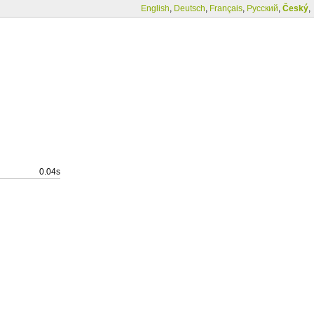
English
,
Deutsch
,
Français
,
Русский
,
Český
,
0.04s