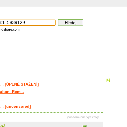
pidshare.com
.. [ÚPLNÉ STAŽENÍ]
ultan_Rem...
..
.. [uncensored]
Sponzorované výsledky
mp3