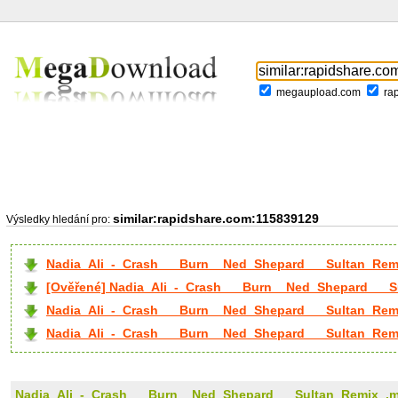
megaupload.com
ra
similar:rapidshare.com:115839129
Výsledky hledání pro:
Nadia_Ali_-_Crash___Burn__Ned_Shepard___Sultan_Rem.
[Ověřené] Nadia_Ali_-_Crash___Burn__Ned_Shepard___S
Nadia_Ali_-_Crash___Burn__Ned_Shepard___Sultan_Rem.
Nadia_Ali_-_Crash___Burn__Ned_Shepard___Sultan_Rem.
Nadia_Ali_-_Crash___Burn__Ned_Shepard___Sultan_Remix_.