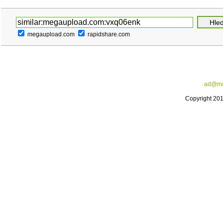
megaupload.com
rapidshare.com
ad@me
Copyright 20