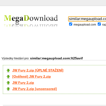
megaupload.com
ra
similar:megaupload.com:lt25avif
Výsledky hledání pro:
JW Fury 2.zip [ÚPLNÉ STAŽENÍ]
[Ověřené] JW Fury 2.zip
JW Fury 2.zip
JW Fury 2.zip [uncensored]