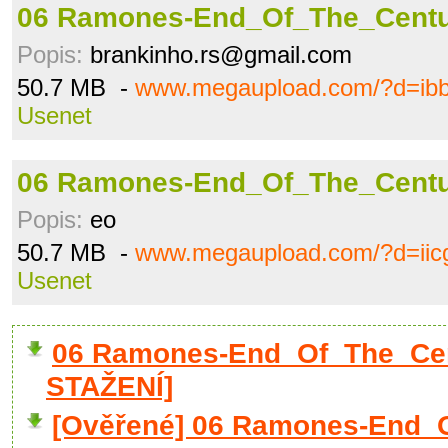
06 Ramones-End_Of_The_Centur
Popis:
brankinho.rs@gmail.com
50.7 MB -
www.megaupload.com/?d=ib
Usenet
06 Ramones-End_Of_The_Centur
Popis:
eo
50.7 MB -
www.megaupload.com/?d=iic
Usenet
06 Ramones-End_Of_The_Cen
STAŽENÍ]
[Ověřené] 06 Ramones-End_O