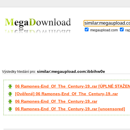
megaupload.com
ra
similar:megaupload.com:ibbihw0e
Výsledky hledání pro:
06 Ramones-End_Of_The_Century-19..rar [ÚPLNÉ STAŽEN
[Ověřené] 06 Ramones-End_Of_The_Century-19..rar
06 Ramones-End_Of_The_Century-19..rar
06 Ramones-End_Of_The_Century-19..rar [uncensored]