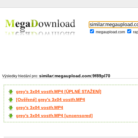
megaupload.com
ra
similar:megaupload.com:9f89pl70
Výsledky hledání pro:
grey's 3x04 vostfr.MP4 [ÚPLNÉ STAŽENÍ]
[Ověřené] grey's 3x04 vostfr.MP4
grey's 3x04 vostfr.MP4
grey's 3x04 vostfr.MP4 [uncensored]